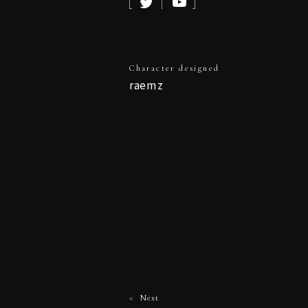
Character designed
raemz
Next