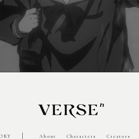
ORY
About
Characters
Creators