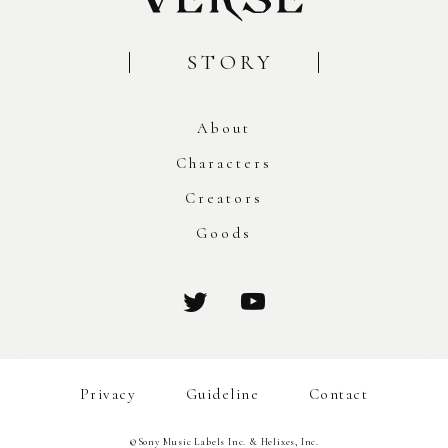
STORY
About
Characters
Creators
Goods
Privacy
Guideline
Contact
©Sony Music Labels Inc. & Helixes, Inc.