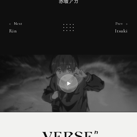
赤坂アカ
Next
Prev
Rin
Itsuki