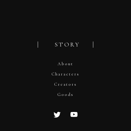
STORY
About
Characters
Creators
Goods