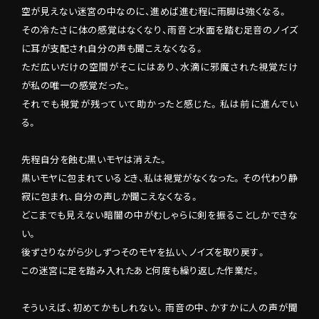
空が見えない迷宮の中なのに、進めば進む程に雨脚は強くなる。
その冷たさに体の感覚はなくなり、雨音と水面を踏む足音のノイズ
に耳が支配され自分の声も聞こえなくなる。
ただ広いだけの空間がそこにはあり、水滴に邪魔された視覚だけ
が私の唯一の感覚だった。
それでも視覚が残っていて助かったと感じた。私は前に進んでい
る。
先程自分を蝕む黒いモヤは消えた。
黒いモヤに包まれているとき、私は視覚がなくなった。その代わり静
寂に包まれ、自分の声しか聞こえなくなる。
どこまでも見えない暗闇の中がむしゃらに剣を振ることしかできな
い。
後ずさりながら少しずつそのモヤを払い、ノイズを取り戻す。
この迷宮に足を踏み入れたあと何度も繰り返した作業だ。
そういえば、初めてかもしれない。雨音の中、かすかに人の声が聞